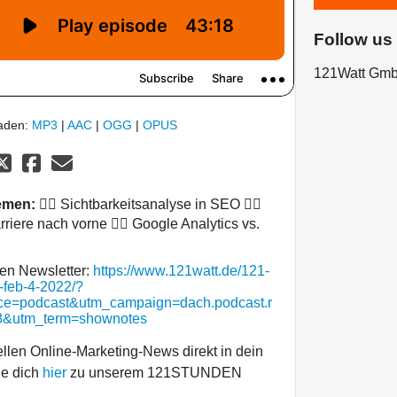
Follow us
121Watt Gm
laden:
MP3
|
AAC
|
OGG
|
OPUS
emen:
👉🏼 Sichtbarkeitsanalyse in SEO 👉🏼
rriere nach vorne 👉🏼 Google Analytics vs.
len Newsletter:
https://www.121watt.de/121-
-feb-4-2022/?
e=podcast&utm_campaign=dach.podcast.r
08&utm_term=shownotes
ellen Online-Marketing-News direkt in dein
e dich
hier
zu unserem 121STUNDEN