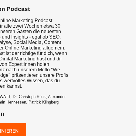
en Podcast
nline Marketing Podcast
wir alle zwei Wochen etwa 30
unseren Gästen die neuesten
 und Insights - egal ob SEO,
yse, Social Media, Content
er Online Marketing allgemein.
t ist der richtige für dich, wenn
igital Marketing hast und dir
on Expert:innen holen
anz nach unserem Motto "We
dge" präsentieren unsere Profis
is wertvolles Wissen, das du
zen kannst.
WATT, Dr. Christoph Röck, Alexander
min Hennessen, Patrick Klingberg
en