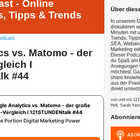
st - Online
Über dies
, Tipps & Trends
In unserem O
diskutieren 
Minuten mit 
odcast
Trends, Tipps
SEA, Webanal
Marketing od
cs vs. Matomo - der
Dieser Podcas
du Spaß am D
leich I
Anregungen v
möchtest. G
lk #44
share knowle
aus der Prax
direkt umset
von und mit 121
Holl, Sarah-Yas
Abonnier