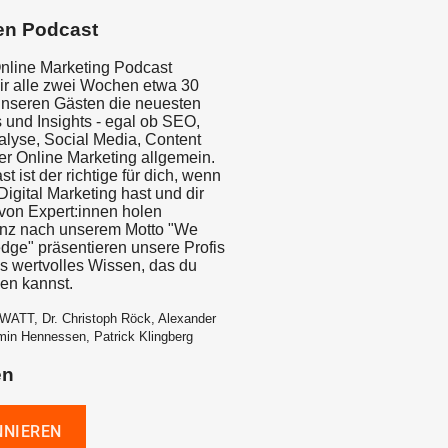
en Podcast
nline Marketing Podcast
wir alle zwei Wochen etwa 30
unseren Gästen die neuesten
 und Insights - egal ob SEO,
yse, Social Media, Content
er Online Marketing allgemein.
t ist der richtige für dich, wenn
igital Marketing hast und dir
on Expert:innen holen
anz nach unserem Motto "We
dge" präsentieren unsere Profis
is wertvolles Wissen, das du
zen kannst.
WATT, Dr. Christoph Röck, Alexander
min Hennessen, Patrick Klingberg
en