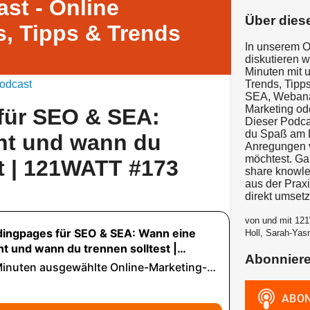
st - Online
Über dies
, Tipps & Trends
In unserem O
diskutieren 
Minuten mit 
odcast
Trends, Tipps
SEA, Webanal
Marketing od
für SEO & SEA:
Dieser Podcas
du Spaß am D
ht und wann du
Anregungen v
möchtest. G
st | 121WATT #173
share knowle
aus der Prax
direkt umset
von und mit 121
Holl, Sarah-Yas
Abonnier