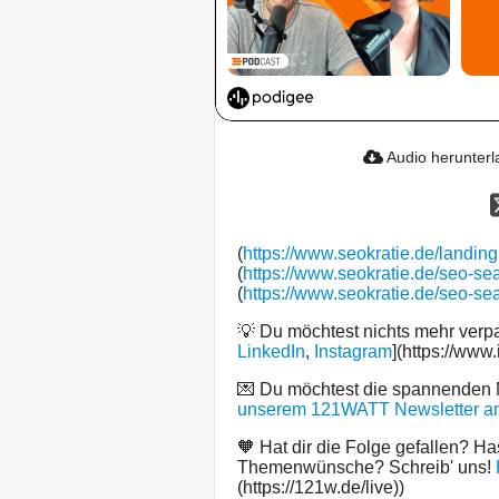
Audio herunter
(
https://www.seokratie.de/landin
(
https://www.seokratie.de/seo-se
(
https://www.seokratie.de/seo-se
💡 Du möchtest nichts mehr ver
LinkedIn
,
Instagram
](https://www
💌 Du möchtest die spannenden
unserem 121WATT Newsletter an
🧡 Hat dir die Folge gefallen? Ha
Themenwünsche? Schreib' uns!
(https://121w.de/live))