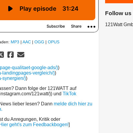
Follow us
121Watt Gm
laden:
MP3
|
AAC
|
OGG
|
OPUS
gpage-qualitaet-google-ads/)
)
a-landingpages-vergleich/)
)
a-synergien/)
)
passen? Dann folge der 121WATT auf
.instagram.com/121watt/)) und
TikTok
 News lieber lesen? Dann
melde dich hier zu
.
st du Anregungen, Kritik oder
Hier geht's zum Feedbackbogen!
]