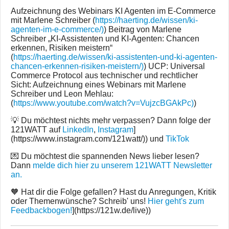
Aufzeichnung des Webinars KI Agenten im E-Commerce
mit Marlene Schreiber (
https://haerting.de/wissen/ki-
agenten-im-e-commerce/)
) Beitrag von Marlene
Schreiber „KI-Assistenten und KI-Agenten: Chancen
erkennen, Risiken meistern“
(
https://haerting.de/wissen/ki-assistenten-und-ki-agenten-
chancen-erkennen-risiken-meistern/)
) UCP: Universal
Commerce Protocol aus technischer und rechtlicher
Sicht: Aufzeichnung eines Webinars mit Marlene
Schreiber und Leon Mehlau:
(
https://www.youtube.com/watch?v=VujzcBGAkPc)
)
💡 Du möchtest nichts mehr verpassen? Dann folge der
121WATT auf
LinkedIn
,
Instagram
]
(https://www.instagram.com/121watt/)) und
TikTok
💌 Du möchtest die spannenden News lieber lesen?
Dann
melde dich hier zu unserem 121WATT Newsletter
an.
🧡 Hat dir die Folge gefallen? Hast du Anregungen, Kritik
oder Themenwünsche? Schreib' uns!
Hier geht's zum
Feedbackbogen!
](https://121w.de/live))