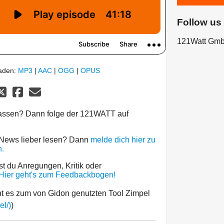
Follow us
121Watt Gm
laden:
MP3
|
AAC
|
OGG
|
OPUS
passen? Dann folge der 121WATT auf
 News lieber lesen? Dann
melde dich hier zu
.
st du Anregungen, Kritik oder
Hier geht's zum Feedbackbogen!
t es zum von Gidon genutzten Tool Zimpel
el/)
)