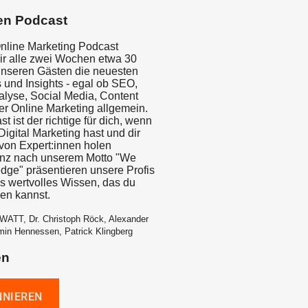
en Podcast
nline Marketing Podcast
wir alle zwei Wochen etwa 30
unseren Gästen die neuesten
 und Insights - egal ob SEO,
yse, Social Media, Content
er Online Marketing allgemein.
t ist der richtige für dich, wenn
igital Marketing hast und dir
on Expert:innen holen
anz nach unserem Motto "We
dge" präsentieren unsere Profis
is wertvolles Wissen, das du
zen kannst.
WATT, Dr. Christoph Röck, Alexander
min Hennessen, Patrick Klingberg
en