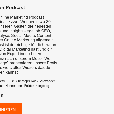
en Podcast
nline Marketing Podcast
wir alle zwei Wochen etwa 30
unseren Gästen die neuesten
 und Insights - egal ob SEO,
yse, Social Media, Content
er Online Marketing allgemein.
t ist der richtige für dich, wenn
igital Marketing hast und dir
on Expert:innen holen
anz nach unserem Motto "We
dge" präsentieren unsere Profis
is wertvolles Wissen, das du
zen kannst.
WATT, Dr. Christoph Röck, Alexander
min Hennessen, Patrick Klingberg
en