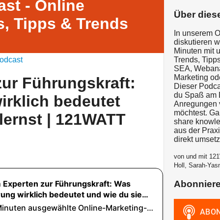
st - Online
Über dies
, Tipps & Trends
In unserem O
diskutieren 
Minuten mit 
odcast
Trends, Tipps
SEA, Webanal
Marketing od
ur Führungskraft:
Dieser Podcas
du Spaß am D
rklich bedeutet
Anregungen v
möchtest. G
 lernst | 121WATT
share knowle
aus der Prax
direkt umset
von und mit 121
Holl, Sarah-Yas
Abonnier