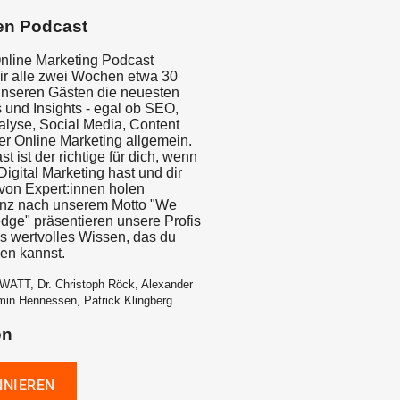
en Podcast
nline Marketing Podcast
wir alle zwei Wochen etwa 30
unseren Gästen die neuesten
 und Insights - egal ob SEO,
yse, Social Media, Content
er Online Marketing allgemein.
t ist der richtige für dich, wenn
igital Marketing hast und dir
on Expert:innen holen
anz nach unserem Motto "We
dge" präsentieren unsere Profis
is wertvolles Wissen, das du
zen kannst.
WATT, Dr. Christoph Röck, Alexander
min Hennessen, Patrick Klingberg
en