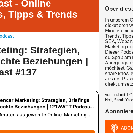
st - Online
Über dies
, Tipps & Trends
In unserem O
diskutieren 
Minuten mit 
odcast
Trends, Tipps
SEA, Webanal
Marketing od
eting: Strategien,
Dieser Podcas
du Spaß am D
echte Beziehungen |
Anregungen v
möchtest. G
st #137
share knowle
aus der Prax
direkt umset
von und mit 121
Holl, Sarah-Yas
Abonnier