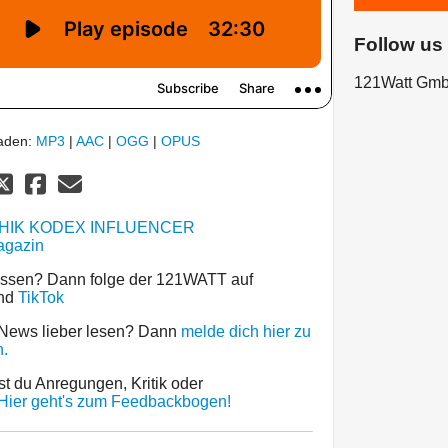
Follow us
121Watt Gm
laden:
MP3
|
AAC
|
OGG
|
OPUS
HIK KODEX INFLUENCER
agazin
assen? Dann folge der 121WATT auf
nd
TikTok
 News lieber lesen? Dann
melde dich hier zu
.
st du Anregungen, Kritik oder
Hier geht's zum Feedbackbogen!