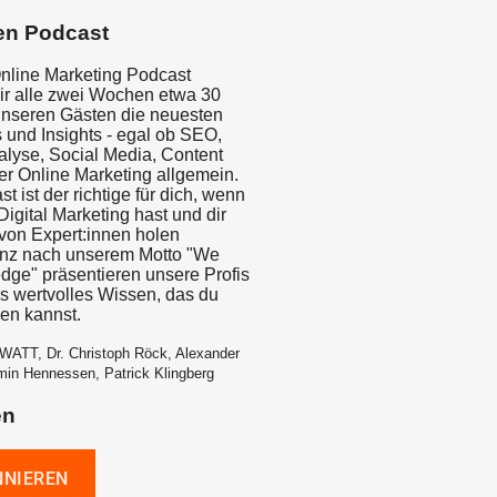
en Podcast
nline Marketing Podcast
wir alle zwei Wochen etwa 30
unseren Gästen die neuesten
 und Insights - egal ob SEO,
yse, Social Media, Content
er Online Marketing allgemein.
t ist der richtige für dich, wenn
igital Marketing hast und dir
on Expert:innen holen
anz nach unserem Motto "We
dge" präsentieren unsere Profis
is wertvolles Wissen, das du
zen kannst.
WATT, Dr. Christoph Röck, Alexander
min Hennessen, Patrick Klingberg
en