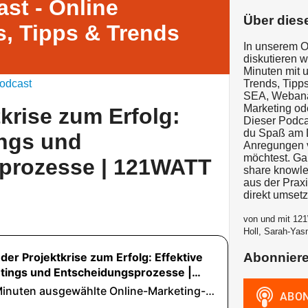
st - Online
Über dies
, Tipps & Trends
In unserem O
diskutieren 
Minuten mit 
odcast
Trends, Tipps
SEA, Webanal
Marketing od
krise zum Erfolg:
Dieser Podcas
du Spaß am D
ings und
Anregungen v
möchtest. G
prozesse | 121WATT
share knowle
aus der Prax
direkt umset
von und mit 121
Holl, Sarah-Yas
Abonnier