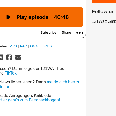
Follow us
121Watt Gm
laden:
MP3
|
AAC
|
OGG
|
OPUS
assen? Dann folge der 121WATT auf
nd
TikTok
 News lieber lesen? Dann
melde dich hier zu
er an.
st du Anregungen, Kritik oder
Hier geht's zum Feedbackbogen!