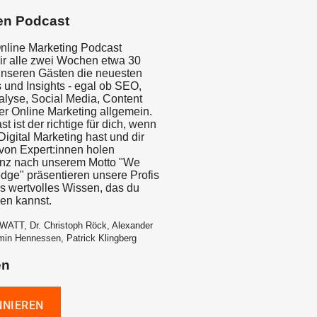
en Podcast
nline Marketing Podcast
wir alle zwei Wochen etwa 30
unseren Gästen die neuesten
 und Insights - egal ob SEO,
yse, Social Media, Content
er Online Marketing allgemein.
t ist der richtige für dich, wenn
igital Marketing hast und dir
on Expert:innen holen
anz nach unserem Motto "We
dge" präsentieren unsere Profis
is wertvolles Wissen, das du
zen kannst.
WATT, Dr. Christoph Röck, Alexander
min Hennessen, Patrick Klingberg
en