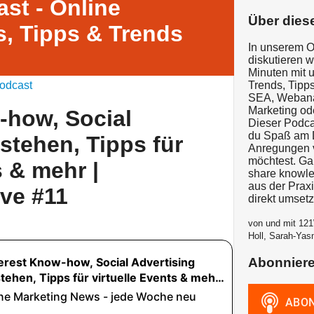
st - Online
Über dies
, Tipps & Trends
In unserem O
diskutieren 
Minuten mit 
odcast
Trends, Tipps
SEA, Webanal
Marketing od
-how, Social
Dieser Podcas
du Spaß am D
stehen, Tipps für
Anregungen v
möchtest. G
s & mehr |
share knowle
aus der Prax
ve #11
direkt umset
von und mit 121
Holl, Sarah-Yas
Abonnier