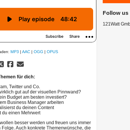
Follow us
121Watt Gm
laden:
MP3
|
AAC
|
OGG
|
OPUS
hemen für dich:
ram, Twitter und Co.
 wirklich gut auf der visuellen Pinnwand?
dein Budget am besten investiert?
 dem Business Manager arbeiten
lisierst du deinen Content
st du einen Mehrwert
 wollen besser werden und freuen uns immer
en Folge. Auch konkrete Themenwünsche, die